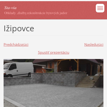
Sta-via
Obklady ,dlažby,rekonštrukcie bytových jadier
Ižipovce
Predchádzajúci
Nasledujúci
Spustiť prezentáciu