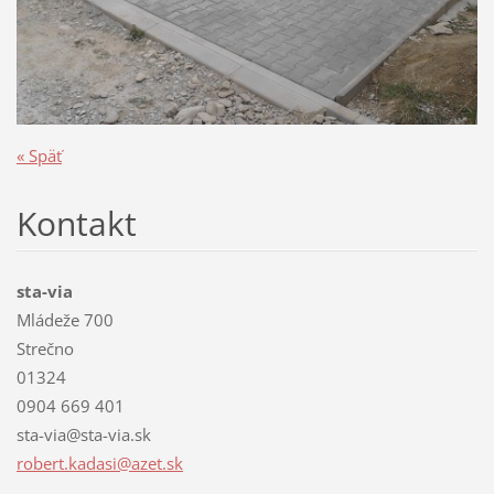
« Späť
Kontakt
sta-via
Mládeže 700
Strečno
01324
0904 669 401
sta-via@sta-via.sk
robert.k
adasi@az
et.sk