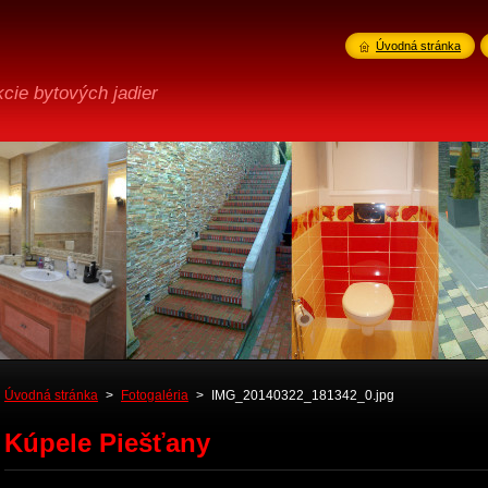
Úvodná stránka
cie bytových jadier
Úvodná stránka
>
Fotogaléria
>
IMG_20140322_181342_0.jpg
Kúpele Piešťany