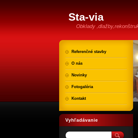
Sta-via
Obklady ,dlažby,rekonštruk
Referenčné stavby
O nás
Novinky
Fotogaléria
Kontakt
Vyhľadávanie