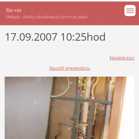
Sta-via
Obklady ,dlažby,rekonštrukcie bytových jadier
17.09.2007 10:25hod
Nasledujúci
Spustiť prezentáciu