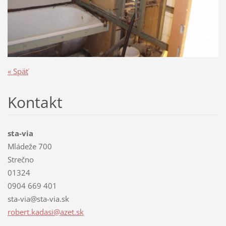
« Späť
Kontakt
sta-via
Mládeže 700
Strečno
01324
0904 669 401
sta-via@sta-via.sk
robert.k
adasi@az
et.sk