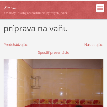
Sta-via
Obklady ,dlažby,rekonštrukcie bytových jadier
príprava na vaňu
Predchádzajúci
Nasledujúci
Spustiť prezentáciu