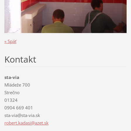
« Späť
Kontakt
sta-via
Mládeže 700
Strečno
01324
0904 669 401
sta-via@sta-via.sk
robert.k
adasi@az
et.sk